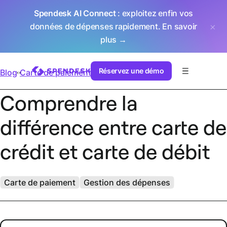
Spendesk AI Connect
: exploitez enfin vos
données de dépenses rapidement.
En savoir
plus →
Réservez une démo
Blog
Carte de paiement
Comprendre la
différence entre carte de
crédit et carte de débit
Carte de paiement
Gestion des dépenses