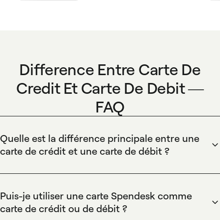
Difference Entre Carte De
Credit Et Carte De Debit —
FAQ
Quelle est la différence principale entre une
carte de crédit et une carte de débit ?
La différence principale est que la carte de crédit permet de
différer le paiement tandis que la carte de débit retire les
fonds immédiatement; Spendesk propose des cartes
Puis-je utiliser une carte Spendesk comme
physiques et virtuelles avec contrôles de dépenses en
carte de crédit ou de débit ?
temps réel, budgets pré-approuvés et plafonds