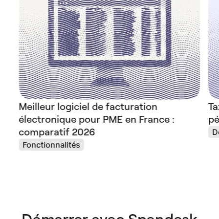
Meilleur logiciel de facturation
Ta
électronique pour PME en France :
pé
comparatif 2026
D
Fonctionnalités
Démarrer avec Spendesk