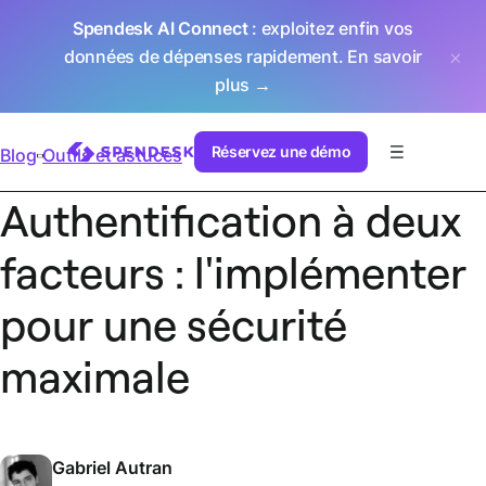
Spendesk AI Connect
: exploitez enfin vos
données de dépenses rapidement.
En savoir
plus →
Réservez une démo
Blog
Outils et astuces
Authentification à deux
facteurs : l'implémenter
pour une sécurité
maximale
Gabriel Autran