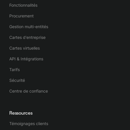
Fonctionnalités
comptables.
Procurement
Spendesk fluidifie l'ensemble du processus de gestion des
dépenses de l'entreprise, la rendant complète, intuitive et
Gestion multi-entités
efficace.
Cartes d'entreprise
Cartes virtuelles
API & Intégrations
Tarifs
Sécurité
Centre de confiance
Ressources
Témoignages clients