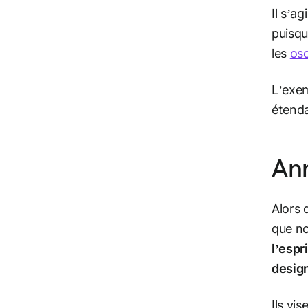
Il s’a
puisqu
les
osc
L’exem
étenda
Ann
Alors 
que no
l’espr
design
Ils vi