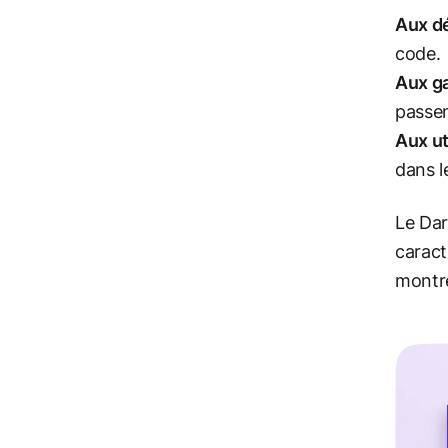
Aux d
code.
Aux g
passen
Aux ut
dans l
Le Dar
caract
montr