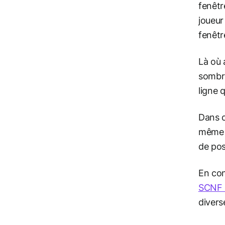
fenêtr
joueur
fenêtr
Là où 
sombr
ligne 
Dans c
même u
de pos
En con
SCNF 
divers