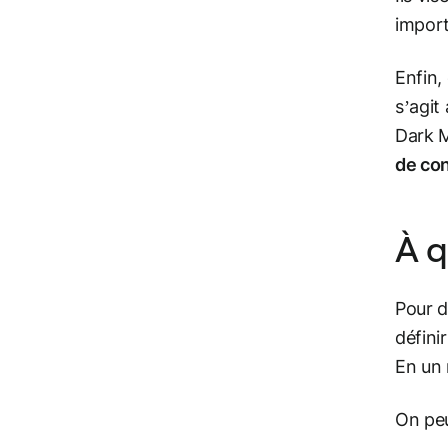
import
Enfin,
s’agit
Dark M
de con
À q
Pour d
défini
En un
On peu