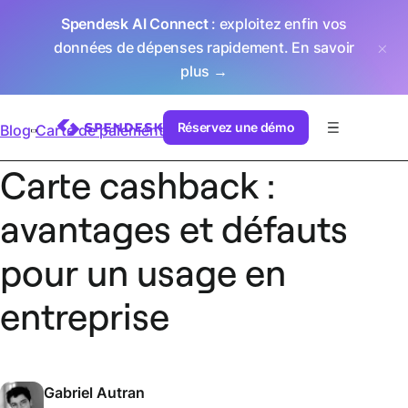
Spendesk AI Connect
: exploitez enfin vos
données de dépenses rapidement.
En savoir
plus →
Réservez une démo
Blog
Carte de paiement
Carte cashback :
avantages et défauts
pour un usage en
entreprise
Gabriel Autran