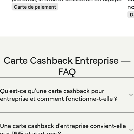
no
Carte de paiement
D
Carte Cashback Entreprise —
FAQ
Qu'est-ce qu'une carte cashback pour
entreprise et comment fonctionne-t-elle ?
Spendesk gère des cartes entreprises physiques et virtuelles
pour centraliser les dépenses et sécuriser les paiements
avec contrôles en temps réel et limites personnalisées. Ces
Une carte cashback d'entreprise convient-elle
cartes enregistrent automatiquement chaque transaction
aux PME et start-ups ?