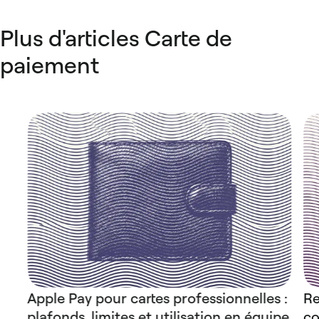
Plus d'articles Carte de
paiement
Apple Pay pour cartes professionnelles :
Re
plafonds, limites et utilisation en équipe
co