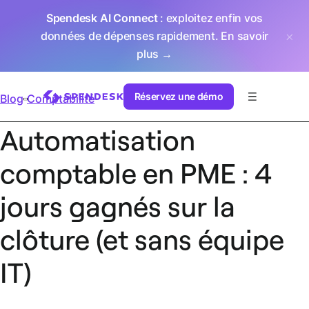
Spendesk AI Connect
: exploitez enfin vos
données de dépenses rapidement.
En savoir
plus →
Réservez une démo
Blog
Comptabilité
Automatisation
comptable en PME : 4
jours gagnés sur la
clôture (et sans équipe
IT)