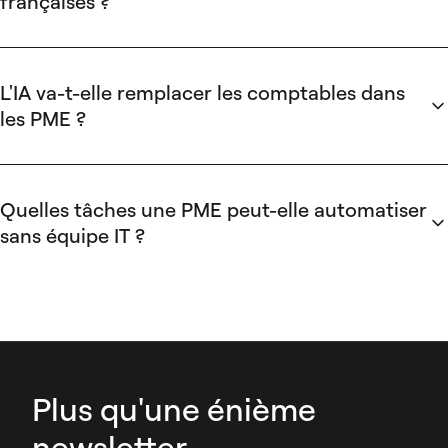
françaises ?
La conformité dépend du format de sortie, pas de la
technologie elle-même. Vérifiez que l'outil exporte au format
FEC pour la DGFiP et prend en charge Factur-X pour la
L'IA va-t-elle remplacer les comptables dans
facturation électronique obligatoire à partir de 2026-2027
.
les PME ?
Non. L'IA prend en charge l'extraction de données et la
catégorisation répétitive. Le comptable se recentre sur les
exceptions, le contrôle de conformité, le conseil stratégique.
Quelles tâches une PME peut-elle automatiser
Son jugement reste irremplaçable - et franchement, c'est là
sans équipe IT ?
que son temps est le mieux utilisé.
La capture des justificatifs, l'extraction OCR des factures, les
workflows d'approbation et l'export comptable vers l'ERP.
Tout ça se configure directement par l'équipe finance, sans
compétences techniques requises.
Plus qu'une énième
newsletter