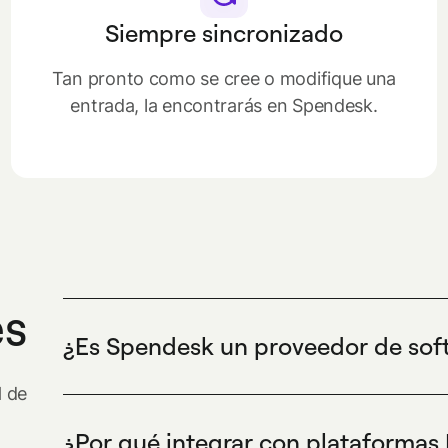
Siempre sincronizado
Tan pronto como se cree o modifique una
entrada, la encontrarás en Spendesk.
es
¿Es Spendesk un proveedor de so
No. Spendesk es una solución de gestión del g
H de
gastar de forma eficiente y controlar los coste
¿Por qué integrar con plataforma