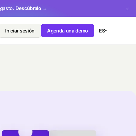
 gasto.
Descúbralo →
Iniciar sesión
Agenda una demo
ES