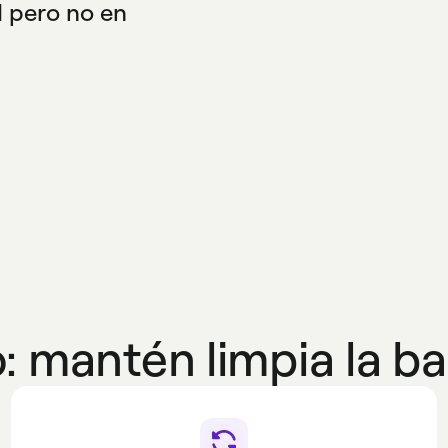
H pero no en
cide con las reglas
: mantén limpia la ba