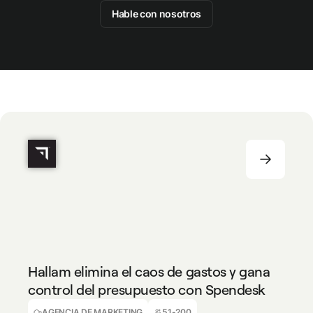
Hable con nosotros
AGENCIA DE MARKETING
51-200
Hallam elimina el caos de gastos y gana
control del presupuesto con Spendesk
Julie Rodrigues
Directora Financiera
AGENCIA DE MARKETING
51-200