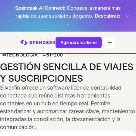
Spendesk AI Connect
: Conozca la manera más
rápida de usar sus datos de gasto.
Descúbralo
→
Agenda una demo
TECNOLOGÍA
51-200
GESTIÓN SENCILLA DE VIAJES
Y SUSCRIPCIONES
Silverfin ofrece un software líder de contabilidad
conectada que reúne distintas herramientas
contables en un hub en tiempo real. Permite
estandarizar y automatizar tareas clave, manteniendo
integradas la conciliación, la documentación y la
comunicación.