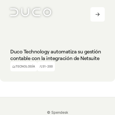
TECNOLOGÍA
51-200
Duco Technology automatiza su gestión
contable con la integración de Netsuite
Alec Ball
Técnico Contable en Formación
TECNOLOGÍA
51-200
© Spendesk