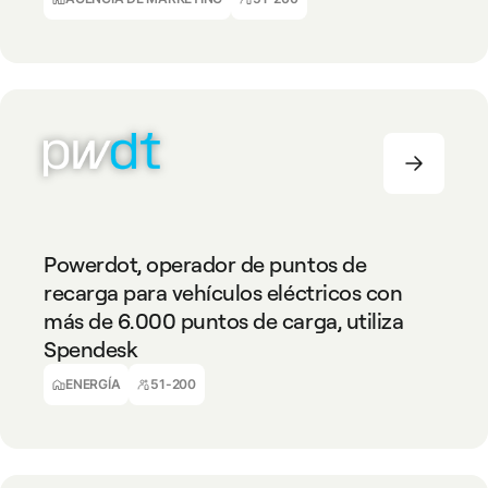
ENERGÍA
51-200
Powerdot, operador de puntos de
recarga para vehículos eléctricos con
más de 6.000 puntos de carga, utiliza
Spendesk
Francisco Gastão Maya
Coordinador Financiero
ENERGÍA
51-200