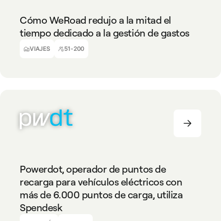
Cómo WeRoad redujo a la mitad el
tiempo dedicado a la gestión de gastos
Elena Giombelli
Director Financiero
VIAJES
51-200
ENERGÍA
51-200
Powerdot, operador de puntos de
recarga para vehículos eléctricos con
más de 6.000 puntos de carga, utiliza
Spendesk
Francisco Gastão Maya