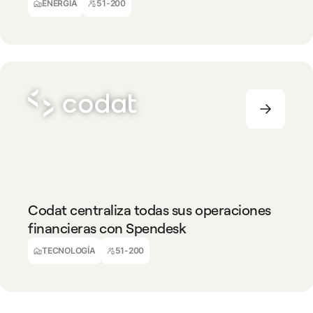
Coordinador Financiero
ENERGÍA
51-200
TECNOLOGÍA
51-200
Codat centraliza todas sus operaciones
financieras con Spendesk
Shona Chatralia
Responsable Sénior de Finanzas
TECNOLOGÍA
51-200