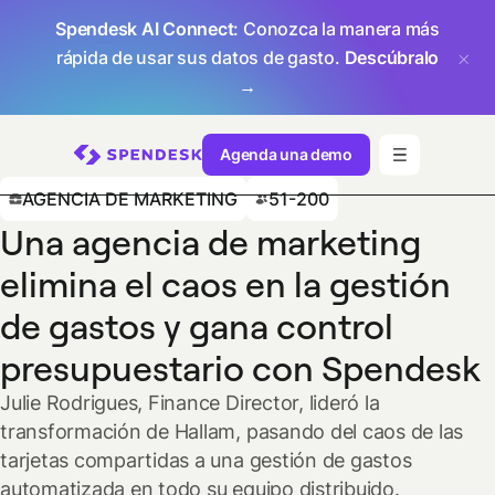
Spendesk AI Connect
: Conozca la manera más
rápida de usar sus datos de gasto.
Descúbralo
→
Agenda una demo
AGENCIA DE MARKETING
51-200
Una agencia de marketing
elimina el caos en la gestión
de gastos y gana control
presupuestario con Spendesk
Julie Rodrigues, Finance Director, lideró la
transformación de Hallam, pasando del caos de las
tarjetas compartidas a una gestión de gastos
automatizada en todo su equipo distribuido.