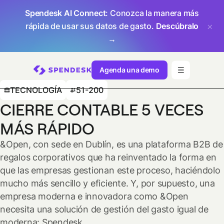
Spendesk AI Connect
: Conozca la manera más
rápida de usar sus datos de gasto.
Descúbralo
→
Agenda una demo
TECNOLOGÍA
51-200
CIERRE CONTABLE 5 VECES
MÁS RÁPIDO
&Open, con sede en Dublín, es una plataforma B2B de
regalos corporativos que ha reinventado la forma en
que las empresas gestionan este proceso, haciéndolo
mucho más sencillo y eficiente. Y, por supuesto, una
empresa moderna e innovadora como &Open
necesita una solución de gestión del gasto igual de
moderna: Spendesk.