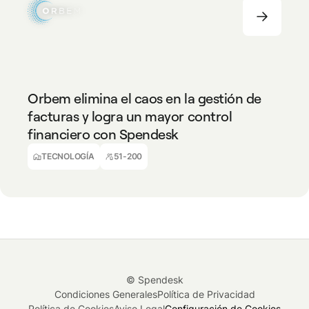
TECNOLOGÍA
51-200
Orbem elimina el caos en la gestión de
facturas y logra un mayor control
financiero con Spendesk
Thomas Kämpf
Director de Finanzas y Estrategia Corporativa
TECNOLOGÍA
51-200
© Spendesk
Condiciones Generales
Política de Privacidad
Política de Cookies
Aviso Legal
Configuración de Cookies