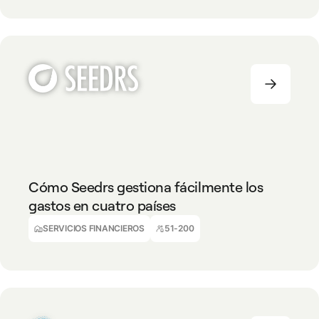
SERVICIOS FINANCIEROS
51-200
Cómo Seedrs gestiona fácilmente los
gastos en cuatro países
Antony Tikhonov
Responsable de Desarrollo de Negocio
SERVICIOS FINANCIEROS
51-200