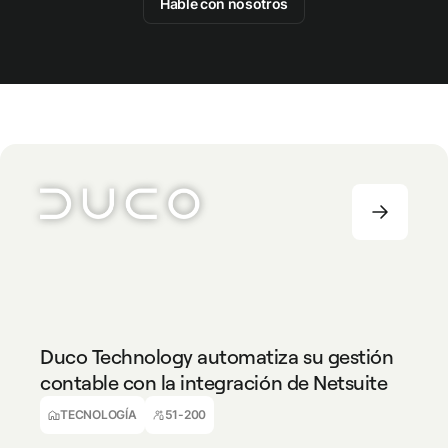
Hable con nosotros
TECNOLOGÍA
51-200
Duco Technology automatiza su gestión
contable con la integración de Netsuite
Alec Ball
Técnico Contable en Formación
TECNOLOGÍA
51-200