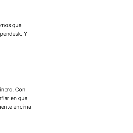
nemos que
Spendesk. Y
dinero. Con
fiar en que
emente encima