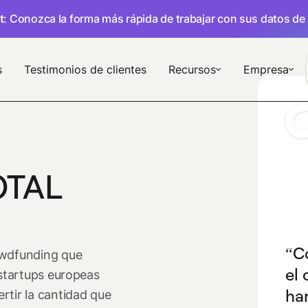
t
: Conozca la forma más rápida de trabajar con sus datos de
s
Testimonios de clientes
Recursos
Empresa
OTAL
C
owdfunding que
el 
 startups europeas
ha
rtir la cantidad que