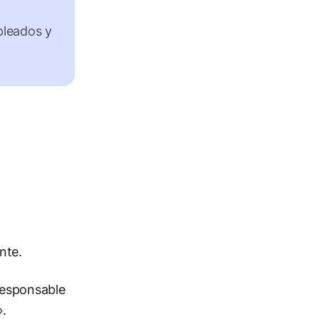
pleados y
nte.
responsable
».