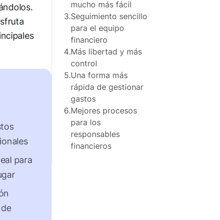
mucho más fácil
iándolos.
3.
Seguimiento sencillo
sfruta
para el equipo
incipales
financiero
4.
Más libertad y más
control
5.
Una forma más
rápida de gestionar
gastos
6.
Mejores procesos
para los
stos
responsables
ionales
financieros
eal para
ugar
ión
 de