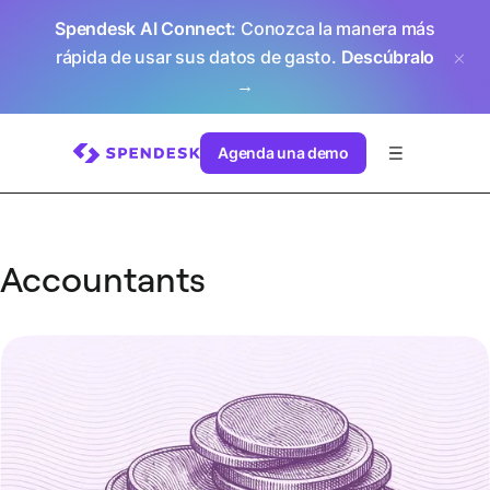
Spendesk AI Connect
: Conozca la manera más
rápida de usar sus datos de gasto.
Descúbralo
→
Agenda una demo
Accountants