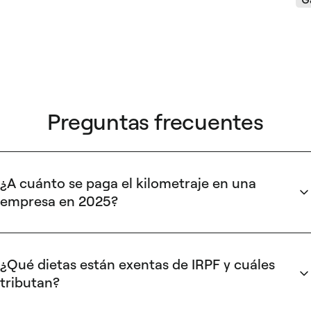
Preguntas frecuentes
¿A cuánto se paga el kilometraje en una
empresa en 2025?
La tarifa exenta de IRPF aprobada por la AEAT es de 0,26
€/km, según la Orden HFP/792/2023. Las empresas pueden
reembolsar un importe superior, pero solo esos 0,26 €/km
¿Qué dietas están exentas de IRPF y cuáles
quedan exentos de tributación.
tributan?
Las dietas nacionales con pernocta hasta 53,34 €/día y sin