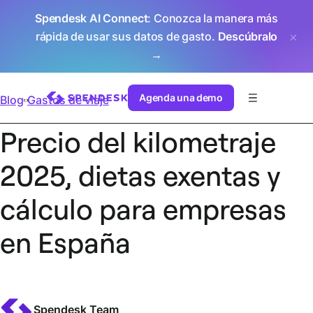
Spendesk AI Connect
: Conozca la manera más
rápida de usar sus datos de gasto.
Descúbralo
→
Agenda una demo
Blog
Gastos de viaje
Precio del kilometraje
2025, dietas exentas y
cálculo para empresas
en España
Spendesk Team