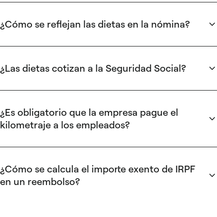
pernocta hasta 26,67 €/día están exentas. Cualquier importe
por encima de esos límites tributa como rendimiento del
¿Cómo se reflejan las dietas en la nómina?
trabajo en la nómina del empleado.
Los importes exentos aparecen como un concepto
separado en la nómina, sin retención de IRPF ni cotización a
la Seguridad Social; en el caso del kilometraje, el techo
¿Las dietas cotizan a la Seguridad Social?
exento es de 0,26 €/km. Los importes que superan esos
Solo la parte que excede los límites exentos (0,26 €/km
límites se integran en la base imponible y en la base de
para kilometraje, 53,34 €/día y 26,67 €/día para dietas)
cotización.
cotiza a la Seguridad Social. Los importes dentro del umbral
¿Es obligatorio que la empresa pague el
quedan excluidos de la base de cotización.
kilometraje a los empleados?
No existe una obligación legal general. El reembolso
depende de lo establecido en el convenio colectivo o en el
contrato de trabajo. La práctica habitual en España es
¿Cómo se calcula el importe exento de IRPF
reembolsar a 0,26 €/km, alineándose con la tarifa exenta de
en un reembolso?
la AEAT.
Para kilometraje, multiplica los kilómetros recorridos por
0,26 €/km; esa cantidad es la parte exenta y el exceso