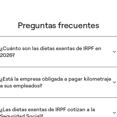
Preguntas frecuentes
¿Cuánto son las dietas exentas de IRPF en
2026?
La manutención con pernocta en España queda exenta
hasta 53,34 €/día. Sin pernocta, el límite es 26,67 €/día. Para
desplazamientos internacionales, las cuantías son 91,35
¿Está la empresa obligada a pagar kilometraje
€/día con pernocta y 48,08 €/día sin pernocta. El kilometraje
a sus empleados?
con vehículo propio está exento hasta 0,26 €/km.
No existe una obligación legal general de reembolsar el
kilometraje. Sin embargo, si la empresa decide compensar el
uso de vehículo privado para desplazamientos laborales, los
¿Las dietas exentas de IRPF cotizan a la
primeros
0,26 €/km
quedan exentos de IRPF conforme a la
Seguridad Social?