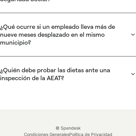
Orden HFP/792/2023
. Cualquier importe que supere esa
Los gastos de desplazamiento exentos de IRPF también
cuantía tributa como rendimiento del trabajo.
están excluidos de la base de cotización a la Seguridad
Social, siempre que cumplan los mismos requisitos de
¿Qué ocurre si un empleado lleva más de
justificación y no superen los límites establecidos en el
art. 9
nueve meses desplazado en el mismo
del RIRPF
: 53,34 €/día con pernocta en España, 26,67 €/día
municipio?
sin pernocta y 0,26 €/km para kilometraje.
A partir del décimo mes, todas las dietas de manutención
reembolsadas en ese municipio pierden la exención y
tributan íntegramente como rendimiento del trabajo. El
¿Quién debe probar las dietas ante una
contador se reinicia únicamente si el empleado cambia de
inspección de la AEAT?
municipio de destino.
La carga de la prueba recae sobre la empresa. Tu equipo
financiero debe aportar los justificantes de cada
desplazamiento: fechas, municipio de destino, motivo
profesional y, en el caso del kilometraje, los kilómetros
recorridos. La documentación debe conservarse durante un
mínimo de cuatro años (plazo de prescripción tributaria). Sin
© Spendesk
ella, la AEAT puede reclasificar el reembolso como
Condiciones Generales
Política de Privacidad