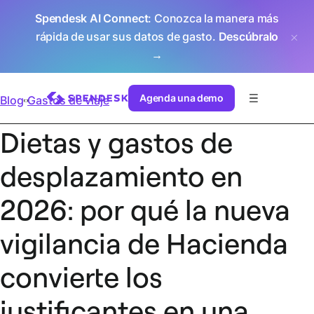
Spendesk AI Connect
: Conozca la manera más
rápida de usar sus datos de gasto.
Descúbralo
→
Agenda una demo
Blog
Gastos de viaje
Dietas y gastos de
desplazamiento en
2026: por qué la nueva
vigilancia de Hacienda
convierte los
justificantes en una