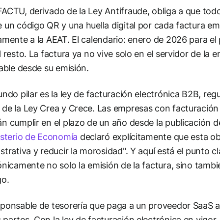
ACTU, derivado de la Ley Antifraude, obliga a que to
 un código QR y una huella digital por cada factura e
amente a la AEAT. El calendario: enero de 2026 para el
l resto. La factura ya no vive solo en el servidor de la 
cable desde su emisión.
undo pilar es la ley de facturación electrónica B2B, reg
de la Ley Crea y Crece. Las empresas con facturación 
n cumplir en el plazo de un año desde la publicación d
isterio de Economía
declaró explícitamente que esta obl
strativa y reducir la morosidad". Y aquí está el punto c
ónicamente no solo la emisión de la factura, sino tamb
go.
ponsable de tesorería que paga a un proveedor SaaS a 
partes. Con la ley de facturación electrónica en vigor