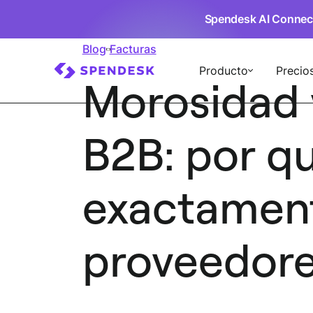
Spendesk AI Connec
Blog
Facturas
Producto
Precio
Morosidad 
B2B: por q
exactament
proveedor