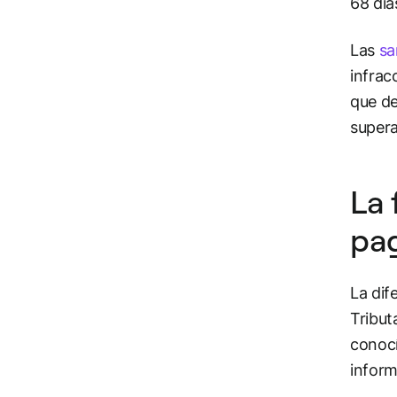
68 día
Las
sa
infrac
que de
supera
La 
pag
La dif
Tribut
conocí
inform