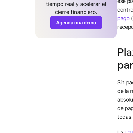
ese pl
tiempo real y acelerar el
contro
cierre financiero.
pago
(
Agenda una demo
recepc
Pla
par
Sin pa
de la 
absolu
de pag
todas 
La
Ley