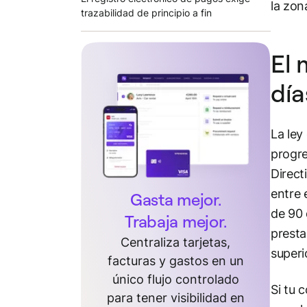
la zona
trazabilidad de principio a fin
El 
día
La ley
progre
Direct
entre 
Gasta mejor.
de 90 
Trabaja mejor.
presta
Centraliza tarjetas,
superi
facturas y gastos en un
único flujo controlado
Si tu 
para tener visibilidad en