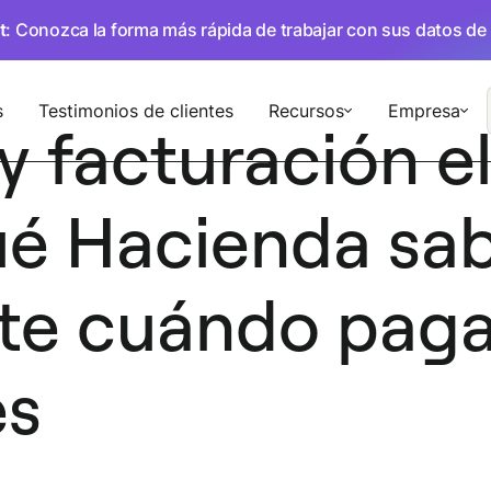
t
: Conozca la forma más rápida de trabajar con sus datos de
s
Testimonios de clientes
Recursos
Empresa
y facturación e
ué Hacienda sa
e cuándo pagas
es