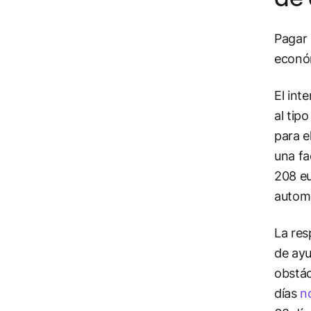
Pagar 
económ
El int
al tip
para e
una fa
208 eu
automá
La res
de ayu
obstác
días
n