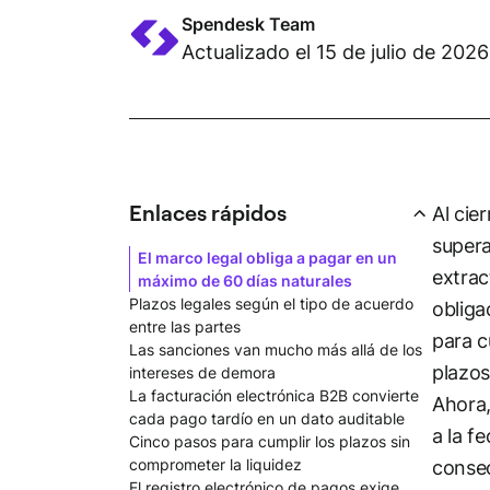
Spendesk Team
Actualizado el 15 de julio de 2026
Enlaces rápidos
Al cie
supera
El marco legal obliga a pagar en un
extrac
máximo de 60 días naturales
Plazos legales según el tipo de acuerdo
obliga
entre las partes
para c
Las sanciones van mucho más allá de los
plazos
intereses de demora
La facturación electrónica B2B convierte
Ahora,
cada pago tardío en un dato auditable
a la f
Cinco pasos para cumplir los plazos sin
comprometer la liquidez
consec
El registro electrónico de pagos exige