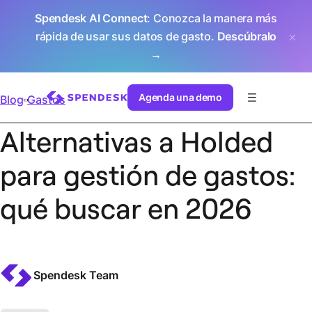
Spendesk AI Connect
: Conozca la manera más
rápida de usar sus datos de gasto.
Descúbralo
→
Agenda una demo
Blog
Gastos
Alternativas a Holded
para gestión de gastos:
qué buscar en 2026
Spendesk Team