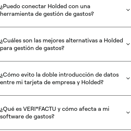
¿Puedo conectar Holded con una
herramienta de gestión de gastos?
Sí, a través de integraciones contables con software como
Sage o A3, o mediante formatos de exportación
compatibles. Las plataformas dedicadas de gestión de
¿Cuáles son las mejores alternativas a Holded
gastos sincronizan los datos de gasto con tu contabilidad
para gestión de gastos?
de forma automática; Spendesk, por ejemplo, lo hace para
Depende de si quieres complementar Holded o sustituirlo.
más de 200.000 usuarios en 29 países.
Para automatizar gastos, una plataforma de gestión de
gastos cubre tarjetas, aprobaciones y pre-contabilidad; las
¿Cómo evito la doble introducción de datos
más completas se despliegan en menos de dos semanas.
entre mi tarjeta de empresa y Holded?
Para cambiar de contabilidad, ERPs como Sage u Odoo son
Conectando una plataforma de gestión de gastos que
opciones. Evalúa los cinco criterios del artículo para decidir.
sincronice transacciones automáticamente con tu software
contable. Con esa automatización, los datos de gastos
¿Qué es VERI*FACTU y cómo afecta a mi
llegan ya categorizados y conciliados, lo que puede acelerar
software de gastos?
el cierre mensual hasta cuatro veces.
VERI*FACTU es la
normativa de la AEAT
que exige software