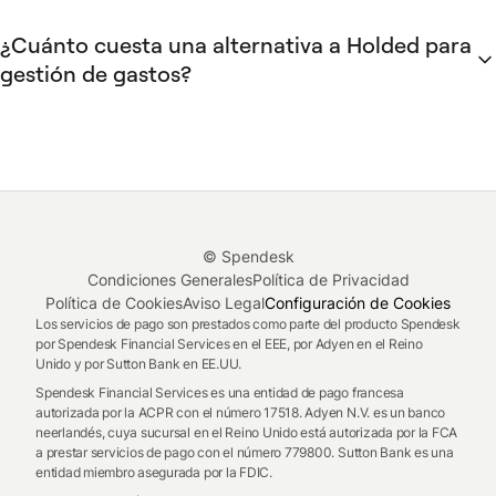
certificado con huella digital y código QR en cada factura.
El plazo para sociedades es enero de 2027, y para
¿Cuánto cuesta una alternativa a Holded para
autónomos julio de 2027; cualquier herramienta de gastos
gestión de gastos?
que elijas debe cumplir este requisito.
El rango varía según el tamaño de empresa y las
funcionalidades. Desde herramientas básicas de
reclamación de gastos a partir de 5 €/usuario/mes hasta
plataformas completas de gestión de gastos que se
despliegan en menos de dos semanas e incluyen tarjetas,
aprobaciones y pre-contabilidad para equipos de más de 50
© Spendesk
personas.
Condiciones Generales
Política de Privacidad
Política de Cookies
Aviso Legal
Configuración de Cookies
Los servicios de pago son prestados como parte del producto Spendesk
por Spendesk Financial Services en el EEE, por Adyen en el Reino
Unido y por Sutton Bank en EE.UU.
Spendesk Financial Services es una entidad de pago francesa
autorizada por la ACPR con el número 17518. Adyen N.V. es un banco
neerlandés, cuya sucursal en el Reino Unido está autorizada por la FCA
a prestar servicios de pago con el número 779800. Sutton Bank es una
entidad miembro asegurada por la FDIC.