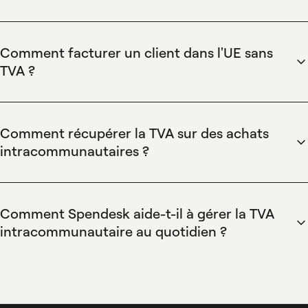
La TVA intracommunautaire est un mécanisme qui exonère
la TVA sur les livraisons entre entreprises assujetties dans
l'UE, avec application de l'autoliquidation par l'acheteur.
Comment facturer un client dans l'UE sans
Spendesk centralise factures et justificatifs, propose des
TVA ?
exports comptables et des rapports TVA prêts à l'emploi,
Pour facturer un client dans l'UE sans TVA, l'entreprise doit
facilitant la déclaration d'autoliquidation et l'intégration avec
vérifier le numéro de TVA intracommunautaire du client et
l'ERP pour la conformité fiscale.
indiquer l'autoliquidation sur la facture. Spendesk facilite ce
Comment récupérer la TVA sur des achats
processus via la gestion centralisée des factures, des
intracommunautaires ?
modèles de facturation compatibles et des exports
L'entreprise récupère la TVA sur achats intracommunautaires
comptables automatisés pour que la comptabilité enregistre
via la déclaration de TVA nationale en autoliquidation et le
correctement les opérations intracommunautaires.
mécanisme de déduction prévu par la loi. Spendesk
Comment Spendesk aide-t-il à gérer la TVA
automatise la capture des justificatifs d'achat, propose des
intracommunautaire au quotidien ?
workflows d'approbation et génère des rapports TVA
Spendesk centralise les dépenses interentreprises et
exportables vers l'ERP, accélérant les demandes de
simplifie le suivi de la TVA intracommunautaire grâce à des
déduction et la tenue des pièces justificatives.
cartes virtuelles, la gestion des factures fournisseurs et des
règles d'approbation personnalisables. Spendesk propose