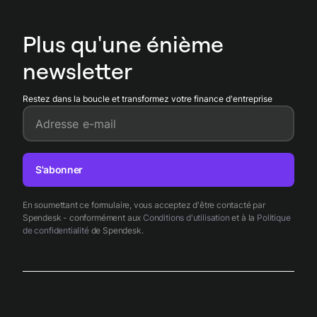
des exports comptables et des rapports TVA qui s'intègrent
aux principaux ERP, réduisant erreurs de déclaration et
Plus qu'une énième
facilitant les contrôles fiscaux.
newsletter
Restez dans la boucle et transformez votre finance d'entreprise
Adresse e-mail
S'abonner
En soumettant ce formulaire, vous acceptez d'être contacté par
Spendesk - conformément aux
Conditions d'utilisation
et à la
Politique
de confidentialité
de Spendesk.