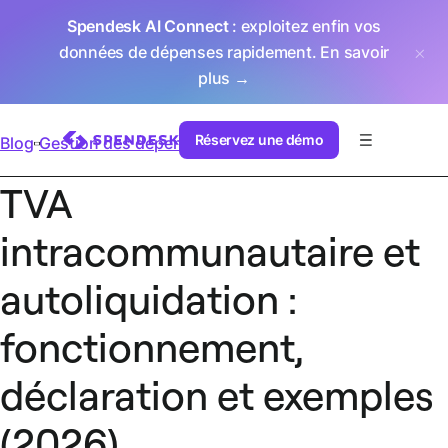
Spendesk AI Connect
: exploitez enfin vos
données de dépenses rapidement.
En savoir
plus →
Réservez une démo
Blog
Gestion des dépenses
TVA
intracommunautaire et
autoliquidation :
fonctionnement,
déclaration et exemples
(2026)