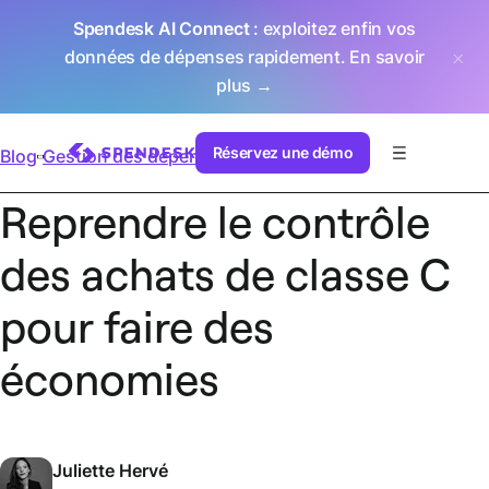
Spendesk AI Connect
: exploitez enfin vos
données de dépenses rapidement.
En savoir
plus →
Réservez une démo
Blog
Gestion des dépenses
Reprendre le contrôle
des achats de classe C
pour faire des
économies
Juliette Hervé