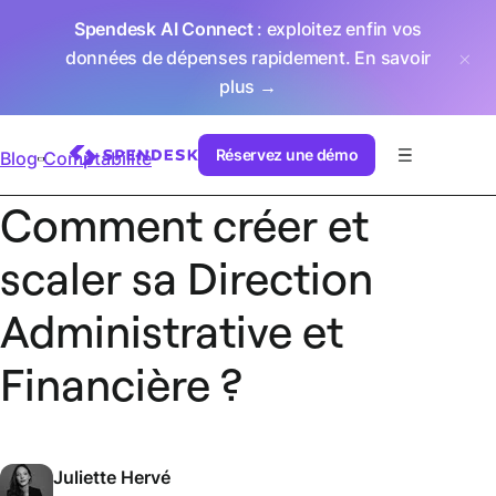
Spendesk AI Connect
: exploitez enfin vos
données de dépenses rapidement.
En savoir
plus →
Réservez une démo
Blog
Comptabilité
Comment créer et
scaler sa Direction
Administrative et
Financière ?
Juliette Hervé