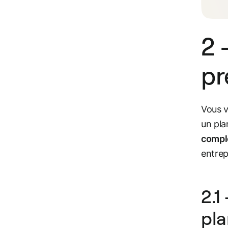
2 
pr
Vous v
un pla
complé
entrep
2.1
pla