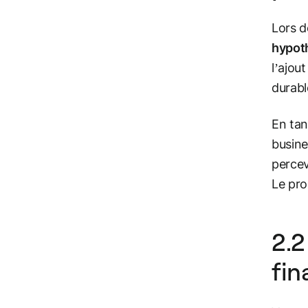
Lors d
hypot
l’ajou
durabl
En tan
busine
percev
Le pro
2.2
fi