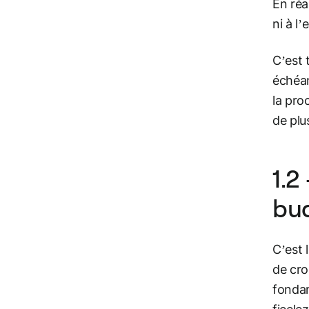
En réa
ni à l
C’est 
échéan
la pro
de plu
1.2
bu
C’est l
de cro
fondam