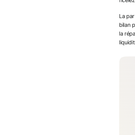
ficele
La par
bilan 
la rép
liquid