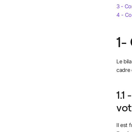
3 - Co
4 - Co
1-
Le bil
cadre 
1.1
vot
Il est