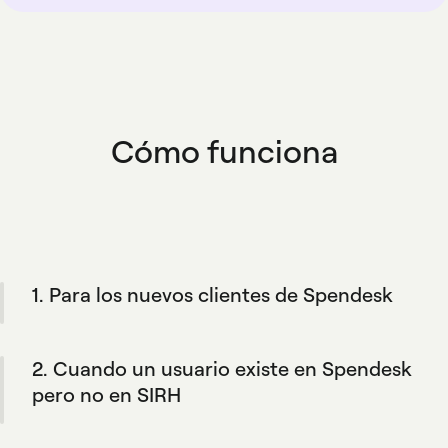
Cómo funciona
1. Para los nuevos clientes de Spendesk
Durante el proceso de incorporación de su
empresa, la integración crea automáticamente
2. Cuando un usuario existe en Spendesk
los perfiles de Spendesk de su equipo para
que coincidan con su SIRH y sus reglas
pero no en SIRH
definidas.
Spendesk no los añadirá a vuestro SIRH. Esto
mantiene tu SIRH como tu principal fuente de