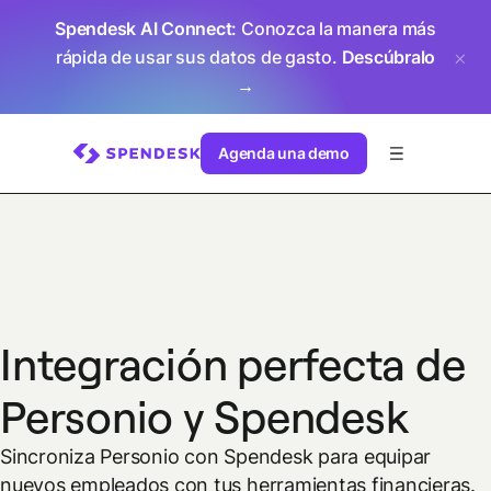
Spendesk AI Connect
: Conozca la manera más
rápida de usar sus datos de gasto.
Descúbralo
→
Agenda una demo
Integración perfecta de
Personio y Spendesk
Sincroniza Personio con Spendesk para equipar
nuevos empleados con tus herramientas financieras.