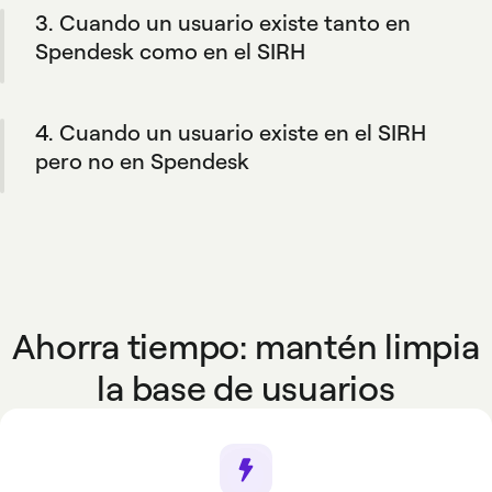
3. Cuando un usuario existe tanto en
información, manteniendo la flexibilidad de
añadir miembros manualmente si lo necesitas.
Spendesk como en el SIRH
Cuando la información de un empleado se
actualiza en la herramienta de RRHH, los
4. Cuando un usuario existe en el SIRH
cambios se reflejan en Spendesk.
pero no en Spendesk
Su perfil se crea automáticamente en
Spendesk si coincide con las reglas definidas
por tu empresa.
Ahorra tiempo: mantén limpia
la base de usuarios