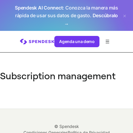
Spendesk AI Connect
: Conozca la manera más
rápida de usar sus datos de gasto.
Descúbralo
→
Agenda una demo
Subscription management
© Spendesk
Condiciones Generales
Política de Privacidad