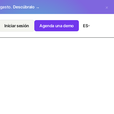
 gasto.
Descúbralo →
Iniciar sesión
Agenda una demo
ES