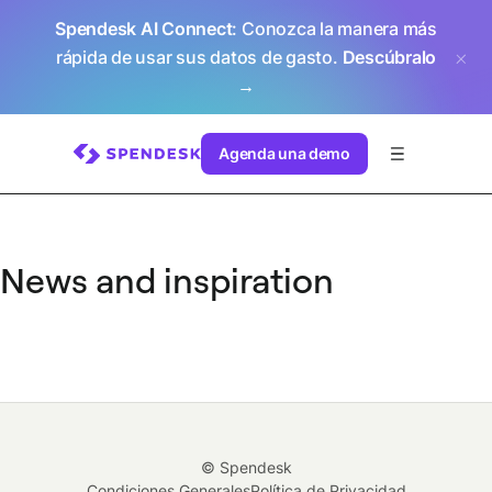
Spendesk AI Connect
: Conozca la manera más
rápida de usar sus datos de gasto.
Descúbralo
→
Agenda una demo
News and inspiration
© Spendesk
Condiciones Generales
Política de Privacidad