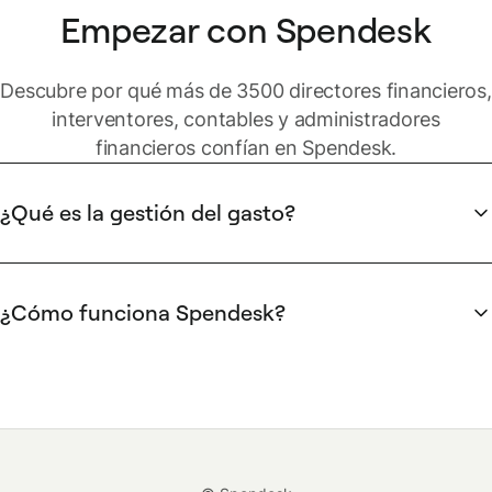
Empezar con Spendesk
Descubre por qué más de 3500 directores financieros,
interventores, contables y administradores
financieros confían en Spendesk.
¿Qué es la gestión del gasto?
El gasto empresarial incluye diferentes tipos de gasto:
El gasto estratégico suele estar centralizado y
¿Cómo funciona Spendesk?
gestionado por ejecutivos de alto nivel con responsables
Spendesk ofrece métodos de pago para empresas
de gasto dedicados. Se puede gestionar a través de
modernas y una potente plataforma para que los equipos
facturas, transferencias bancarias y órdenes de compra.
financieros gestionen los gastos. Esto incluye tarjetas de
El gasto discrecional y operativo también está
débito para sustituir las antiguas tarjetas de crédito de
centralizado, pero lo realizan los directivos y empleados
empresa, tarjetas virtuales para compras online e informes
durante su vida profesional diaria. Incluye compras con
de gastos automatizados para pagos inesperados.