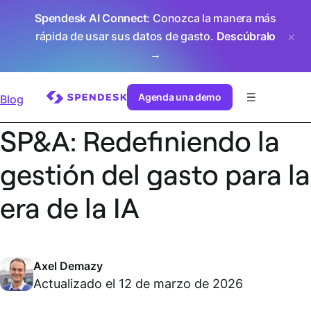
Spendesk AI Connect
: Conozca la manera más
rápida de usar sus datos de gasto.
Descúbralo
→
Agenda una demo
Blog
SP&A: Redefiniendo la
gestión del gasto para la
era de la IA
Axel Demazy
Actualizado el 12 de marzo de 2026