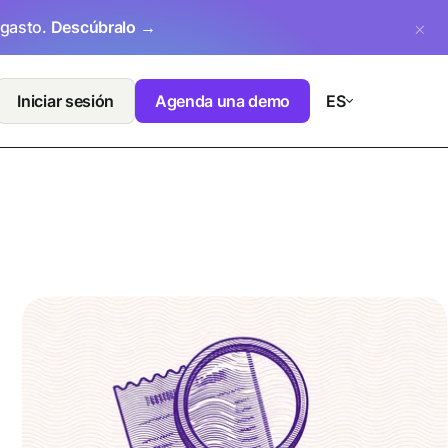
 gasto.
Descúbralo →
Iniciar sesión
Agenda una demo
ES