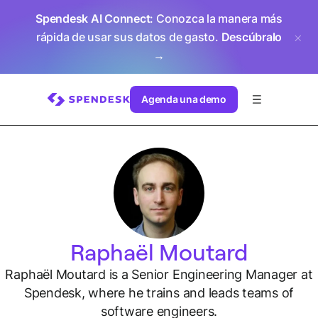
Spendesk AI Connect
: Conozca la manera más
rápida de usar sus datos de gasto.
Descúbralo
→
Agenda una demo
Raphaël Moutard
Raphaël Moutard is a Senior Engineering Manager at
Spendesk, where he trains and leads teams of
software engineers.