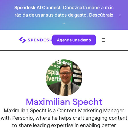
Spendesk AI Connect
: Conozca la manera más
rápida de usar sus datos de gasto.
Descúbralo
→
Agenda una demo
Maximilian Specht
Maximilian Specht is a Content Marketing Manager
with Personio, where he helps craft engaging content
to share leading expertise in enabling better