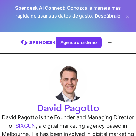
Spendesk AI Connect
: Conozca la manera más
rápida de usar sus datos de gasto.
Descúbralo
→
Agenda una demo
David Pagotto
David Pagotto is the Founder and Managing Director
of
SIXGUN
, a digital marketing agency based in
Melbourne. He has been involved in digital marketing