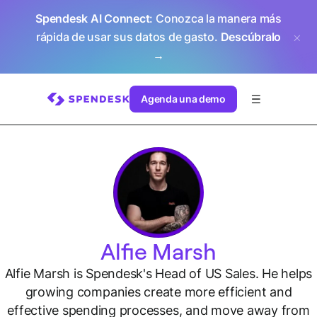
Spendesk AI Connect
: Conozca la manera más
rápida de usar sus datos de gasto.
Descúbralo
→
Agenda una demo
Alfie Marsh
Alfie Marsh is Spendesk's Head of US Sales. He helps
growing companies create more efficient and
effective spending processes, and move away from