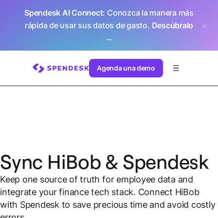
Spendesk AI Connect
: Conozca la manera más
rápida de usar sus datos de gasto.
Descúbralo
→
Agenda una demo
Sync HiBob & Spendesk
Keep one source of truth for employee data and
integrate your finance tech stack. Connect HiBob
with Spendesk to save precious time and avoid costly
errors.