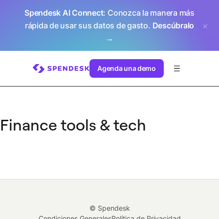
Spendesk AI Connect
: Conozca la manera más
rápida de usar sus datos de gasto.
Descúbralo
→
Agenda una demo
Finance tools & tech
© Spendesk
Condiciones Generales
Política de Privacidad