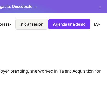
 gasto.
Descúbralo →
presa
Iniciar sesión
Agenda una demo
ES
oyer branding, she worked in Talent Acquisition for