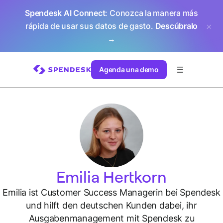
Spendesk AI Connect
: Conozca la manera más
rápida de usar sus datos de gasto.
Descúbralo
→
Agenda una demo
Emilia Hertkorn
Emilia ist Customer Success Managerin bei Spendesk
und hilft den deutschen Kunden dabei, ihr
Ausgabenmanagement mit Spendesk zu