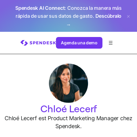
Spendesk AI Connect
: Conozca la manera más
rápida de usar sus datos de gasto.
Descúbralo
→
Agenda una demo
Chloé Lecerf
Chloé Lecerf est Product Marketing Manager chez
Spendesk.