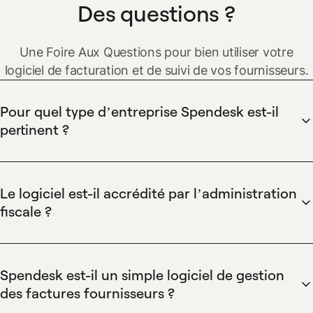
Des questions ?
Une Foire Aux Questions pour bien utiliser votre
logiciel de facturation et de suivi de vos fournisseurs.
Pour quel type d’entreprise Spendesk est-il
pertinent ?
Que vous soyez une TPE, une PME ou un grand groupe,
Spendesk
a été pensé pour s’adapter à vos besoins. Les
petites entreprises comme les plus grandes peuvent
Le logiciel est-il accrédité par l’administration
personnaliser leur tableau de bord, et simplifier leur gestion
fiscale ?
des factures fournisseurs, quel que soit leur secteur
Oui : tous les justificatifs que vous archivez sur l’outil sont à
d’activité.
valeur probante, accrédités par Bercy. Vous accédez
également à une piste de vérification complète, pour
Spendesk est-il un simple logiciel de gestion
simplifier vos audits fiscaux et garder une traçabilité totale
des factures fournisseurs ?
des dépenses de votre organisation.
Pas du tout ! Spendesk vous permet également de gérer vos