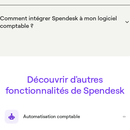
notes de frais, et de délivrer des moyens de paiement
(physiques et virtuels) à vos collaborateurs. C’est toute la
Comment intégrer Spendesk à mon logiciel
chaîne de gestion des dépenses de l’entreprise qui est
comptable ?
facilitée grâce à un seul logiciel !
Besoin de synchronisation entre Spendesk et votre solution
de gestion comptable (logiciel de comptabilité, ERP, CRM…)
? Vous pouvez intégrer Spendesk à votre outil existant.
Besoin d’envoyer vos données à votre expert-comptable ?
L’export de fichier CSV en un clic vous permet de les
transmettre aisément.
Découvrir d'autres
fonctionnalités de Spendesk
Automatisation comptable