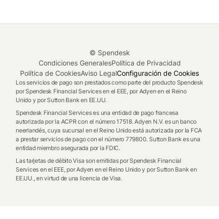
de facturación genere un fichero firmado electrónicamente
por cada operación, con requisitos técnicos distintos al
VERI*FACTU estatal. --- New call-to-action
© Spendesk
Condiciones Generales
Política de Privacidad
Política de Cookies
Aviso Legal
Configuración de Cookies
Los servicios de pago son prestados como parte del producto Spendesk
por Spendesk Financial Services en el EEE, por Adyen en el Reino
Unido y por Sutton Bank en EE.UU.
Spendesk Financial Services es una entidad de pago francesa
autorizada por la ACPR con el número 17518. Adyen N.V. es un banco
neerlandés, cuya sucursal en el Reino Unido está autorizada por la FCA
a prestar servicios de pago con el número 779800. Sutton Bank es una
entidad miembro asegurada por la FDIC.
Las tarjetas de débito Visa son emitidas por Spendesk Financial
Services en el EEE, por Adyen en el Reino Unido y por Sutton Bank en
EE.UU., en virtud de una licencia de Visa.