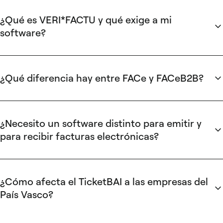
implementa en dos fases: las empresas con facturación
superior a 8 millones de euros tienen 12 meses desde la
¿Qué es VERI*FACTU y qué exige a mi
entrada en vigor, y el resto de empresas y autónomos
software?
disponen de 24 meses.
VERI*FACTU (RD 1007/2023) es el sistema antifraude que
obliga a que todo software de facturación genere una huella
digital y un código QR verificable por la AEAT. Solo los
¿Qué diferencia hay entre FACe y FACeB2B?
programas certificados podrán utilizarse a partir de julio de
FACe es la plataforma de la administración pública para
2026.
recibir facturas electrónicas de proveedores (B2G),
obligatoria desde 2015. FACeB2B es su extensión para
¿Necesito un software distinto para emitir y
facilitar el intercambio de facturas electrónicas entre
para recibir facturas electrónicas?
empresas privadas, aunque su adopción aún es limitada.
No necesariamente, pero muchas herramientas de
facturación se centran en la emisión. La recepción,
validación y archivo de facturas entrantes requiere
¿Cómo afecta el TicketBAI a las empresas del
funcionalidad de cuentas por pagar que no todos los
País Vasco?
programas incluyen.
TicketBAI es un sistema antifraude ya activo en las tres
diputaciones forales del País Vasco. Exige que el software