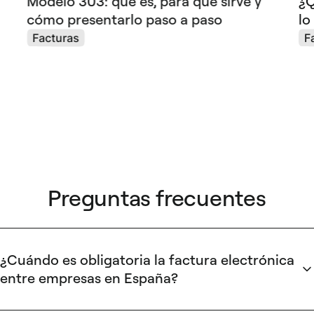
Modelo 303: qué es, para qué sirve y
¿Q
cómo presentarlo paso a paso
lo
Facturas
F
Preguntas frecuentes
¿Cuándo es obligatoria la factura electrónica
entre empresas en España?
El mandato B2B bajo la Ley Crea y Crece (RD 238/2026) se