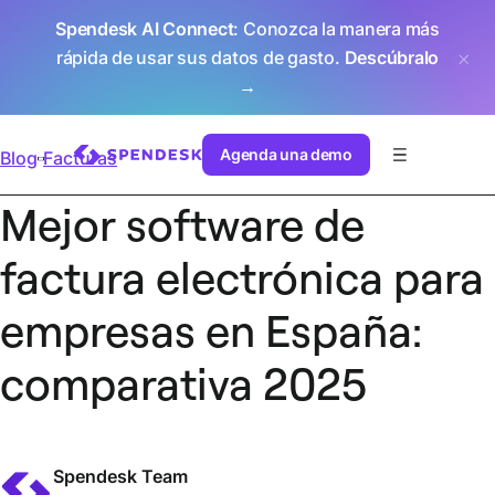
Spendesk AI Connect
: Conozca la manera más
rápida de usar sus datos de gasto.
Descúbralo
→
Agenda una demo
Blog
Facturas
Mejor software de
factura electrónica para
empresas en España:
comparativa 2025
Spendesk Team