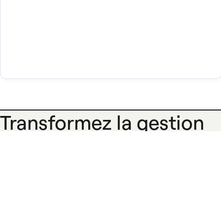
Transformez la gestion
des dépenses dans tous
vos établissements avec
Spendesk
Les associations médico-sociales font