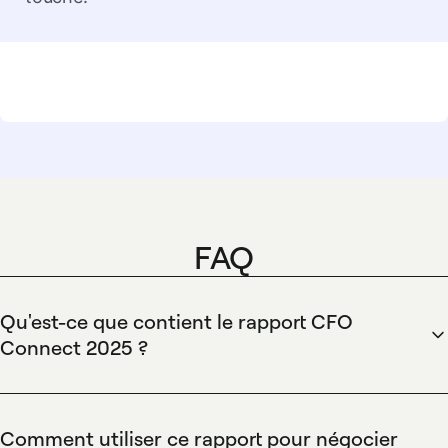
FAQ
Qu'est-ce que contient le rapport CFO
Connect 2025 ?
Le rapport CFO Connect 2025 de Spendesk présente les
salaires de plus de 600 leaders de la finance, des barèmes
détaillés par poste, région et taille d'entreprise, et des
Comment utiliser ce rapport pour négocier