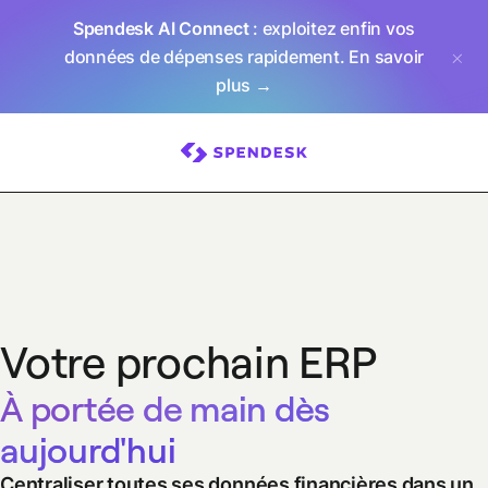
Spendesk AI Connect
: exploitez enfin vos
données de dépenses rapidement.
En savoir
plus →
Votre prochain ERP
À portée de main dès
aujourd'hui
Centraliser toutes ses données financières dans un