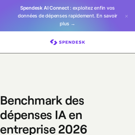
Spendesk AI Connect
: exploitez enfin vos
données de dépenses rapidement.
En savoir
plus →
Benchmark des
dépenses IA en
entreprise 2026