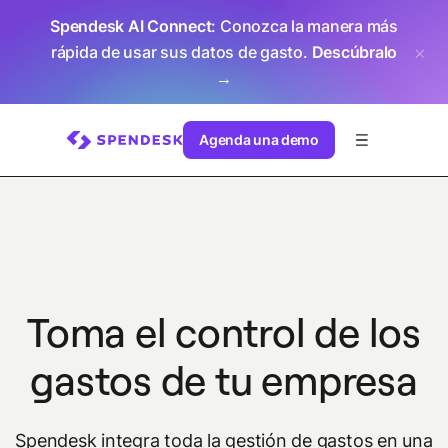
Spendesk AI Connect
: Conozca la manera más
rápida de usar sus datos de gasto.
Descúbralo
→
Agenda una demo
Toma el control de los
gastos de tu empresa
Spendesk integra toda la gestión de gastos en una