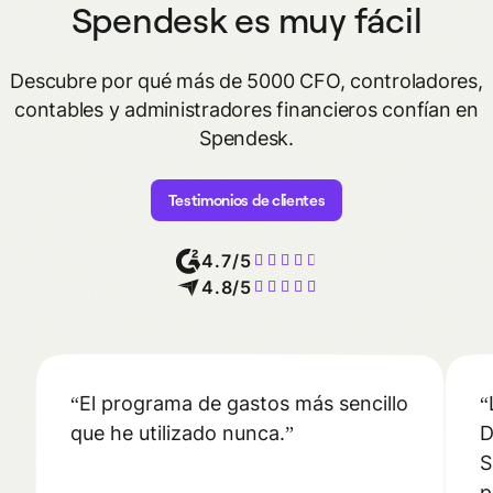
Spendesk es muy fácil
Descubre por qué más de 5000 CFO, controladores,
contables y administradores financieros confían en
Spendesk.
Testimonios de clientes
4.7/5
4.8/5
El programa de gastos más sencillo
que he utilizado nunca.
D
S
p