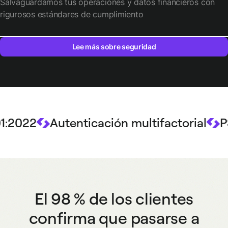
Salvaguardamos tus operaciones y datos financieros con
rigurosos estándares de cumplimiento
Lee más sobre seguridad
2
Autenticación multifactorial
PSD2
El 98 % de los clientes
confirma que pasarse a