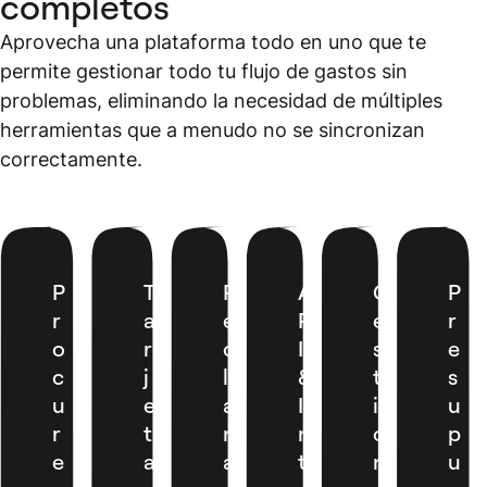
completos
Aprovecha una plataforma todo en uno que te
permite gestionar todo tu flujo de gastos sin
problemas, eliminando la necesidad de múltiples
herramientas que a menudo no se sincronizan
correctamente.
P
T
R
A
G
P
r
a
e
P
e
r
o
r
c
I
s
e
c
j
l
&
t
s
u
e
a
I
i
u
r
t
m
n
ó
p
e
a
a
t
n
u