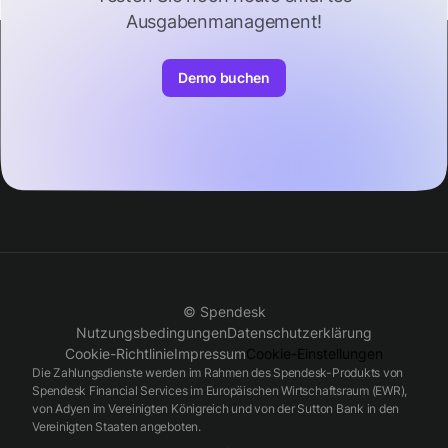
Ausgabenmanagement!
Demo buchen
© Spendesk
Nutzungsbedingungen
Datenschutzerklärung
Cookie-Richtlinie
Impressum
Cookie-Einstellungen
Die Zahlungsdienste werden im Rahmen des Spendesk-Produkts von
Spendesk Financial Services im Europäischen Wirtschaftsraum (EWR),
von Adyen im Vereinigten Königreich und von der Sutton Bank in den
Vereinigten Staaten angeboten.