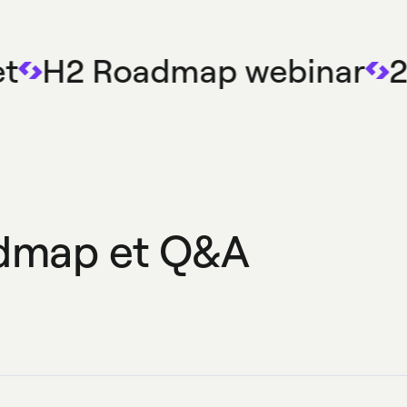
t
H2 Roadmap webinar
28
admap et Q&A