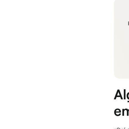
Al
em