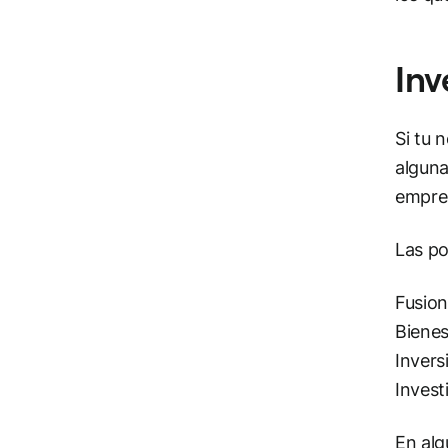
Inv
Si tu 
alguna
empres
Las po
Fusion
Bienes
Invers
Invest
En alg