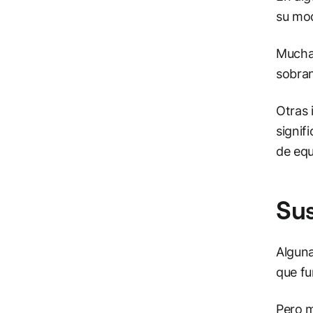
su mod
Muchas
sobran
Otras 
signif
de equ
Su
Alguna
que fu
Pero m