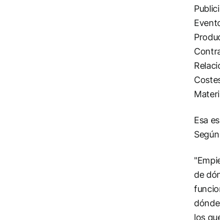
Public
Evento
Produc
Contra
Relaci
Costes
Materi
Esa es
Segú
"Empie
de dón
funcio
dónde 
los qu