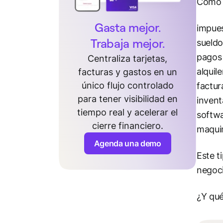
Como s
Gasta mejor.
impue
Trabaja mejor.
sueldo
pagos 
Centraliza tarjetas,
alquile
facturas y gastos en un
único flujo controlado
factur
para tener visibilidad en
invent
tiempo real y acelerar el
softwa
cierre financiero.
maquin
Agenda una demo
Este t
negoci
¿Y qué