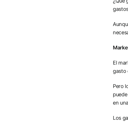
¿Qué g
gastos
Aunque
necesa
Marke
El mar
gasto 
Pero l
puede 
en una
Los ga