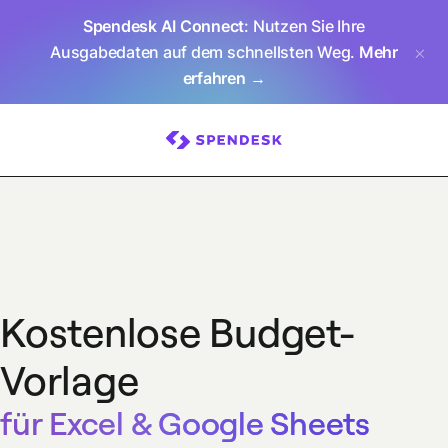
Spendesk AI Connect
: Nutzen Sie Ihre
Ausgabedaten auf dem schnellsten Weg.
Mehr
erfahren →
Kostenlose Budget-
Vorlage
für Excel & Google Sheets