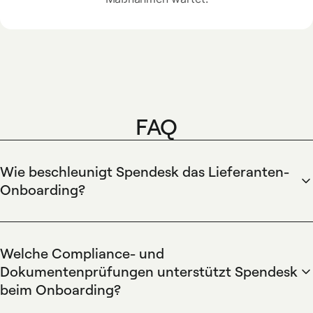
FAQ
Wie beschleunigt Spendesk das Lieferanten-
Onboarding?
Spendesk beschleunigt das Lieferanten-Onboarding durch
automatisierte Genehmigungs-Workflows und eine zentrale
PO-Übersicht. Spendesk ermöglicht regelbasierte
Welche Compliance- und
Genehmigungsregeln, automatische
Dokumentenprüfungen unterstützt Spendesk
Dokumentenanforderungen, direkte Kommunikation mit
beim Onboarding?
Lieferanten, Integration in ERP-Systeme und einen
Spendesk integriert Compliance-Checks und Dokumenten-