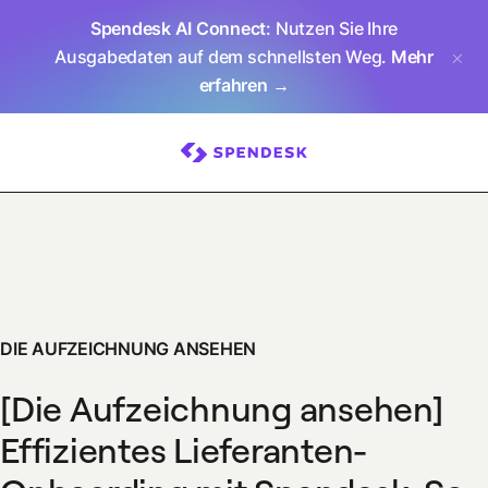
Spendesk AI Connect
: Nutzen Sie Ihre
Ausgabedaten auf dem schnellsten Weg.
Mehr
erfahren →
DIE AUFZEICHNUNG ANSEHEN
[
Die Aufzeichnung ansehen
]
Effizientes Lieferanten-