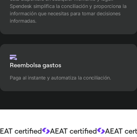
Spendesk simplifica la conciliación y proporciona la
información que necesitas para tomar decisiones
informadas.
Reembolsa gastos
Paga al instante y automatiza la conciliación.
T certified
AEAT certified
AEAT certif