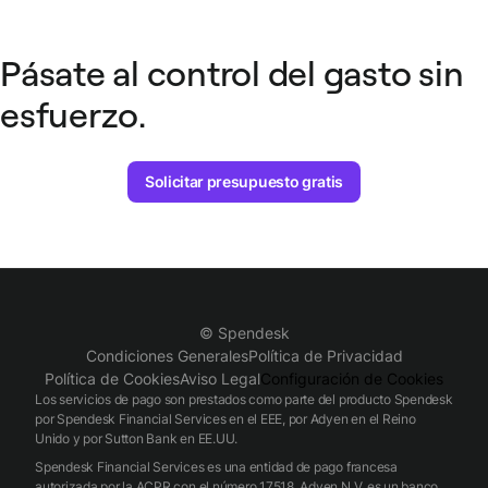
y tener que introducir datos a mano.
Pásate al control del gasto sin
esfuerzo.
Solicitar presupuesto gratis
© Spendesk
Condiciones Generales
Política de Privacidad
Política de Cookies
Aviso Legal
Configuración de Cookies
Los servicios de pago son prestados como parte del producto Spendesk
por Spendesk Financial Services en el EEE, por Adyen en el Reino
Unido y por Sutton Bank en EE.UU.
Spendesk Financial Services es una entidad de pago francesa
autorizada por la ACPR con el número 17518. Adyen N.V. es un banco