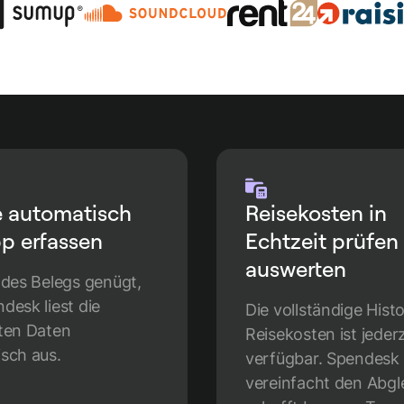
e automatisch
Reisekosten in
p erfassen
Echtzeit prüfen
auswerten
 des Belegs genügt,
desk liest die
Die vollständige Histor
ten Daten
Reisekosten ist jederz
sch aus.
verfügbar. Spendesk
vereinfacht den Abgl