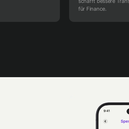
schafft bessere Tran
für Finance.