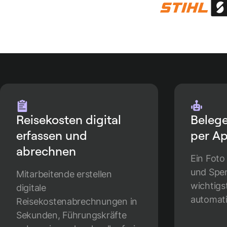
Reisekosten digital
Beleg
erfassen und
per Ap
abrechnen
Ein Foto
und Spen
Mitarbeitende erstellen
wichtigs
digitale
automati
Reisekostenabrechnungen in
Sekunden, Führungskräfte