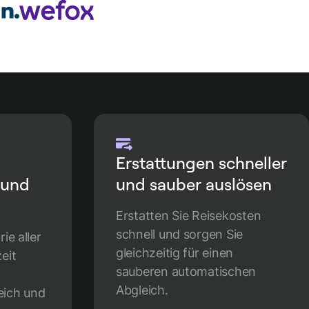
Erstattungen schneller
 und
und sauber auslösen
Erstatten Sie Reisekosten
schnell und sorgen Sie
ie aller
gleichzeitig für einen
eit
sauberen automatischen
Abgleich.
eich und